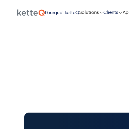

Solutions

Ap
Clients
Pourquoi ketteQ
Co
Révolutionn
par l'IA et