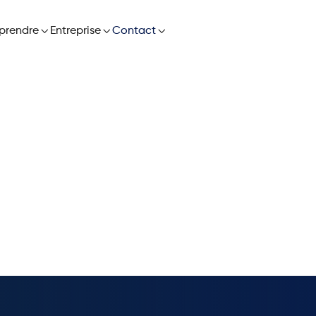

prendre

Entreprise

Contact
mmuniqués de
ez votre chaîne d'approvisionnement grâce à l'innova
 à l'adaptabilité en temps réel pour une planification 
et proactive avec les dernières versions de ketteQ.