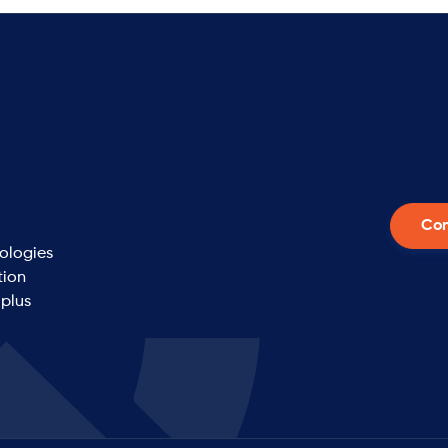
Con
nologies
tion
 plus