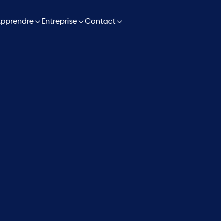

pprendre

Entreprise

Contact
First Name
*