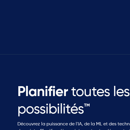
croissance rapide."
Gary Bobb
VP Global Services & Aftermarket chez Car
Planifier
toutes les
possibilités™
Découvrez la puissance de l'IA, de la ML et des tech