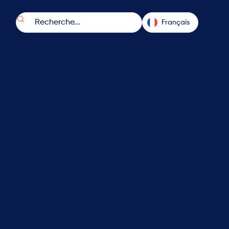

Français
Last Name
*