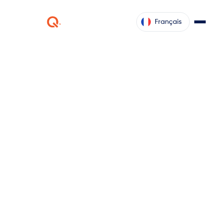
Français
ketteQ Asset
Suivez, gérez et optimisez vos actifs grâce à des
informations pilotées par l'IA et à une adaptabilité en
temps réel.
Demander une démonstration
Contactez nous