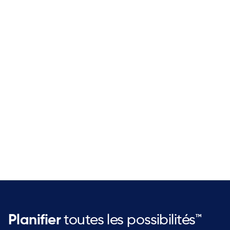
Amélioration de l'utilisation et de
la performance des actifs
Veillez à ce que vos actifs fonctionnent avec
une efficacité maximale, en stimulant la
productivité et en augmentant la valeur de
votre entreprise.
Planifier
toutes les possibilités™