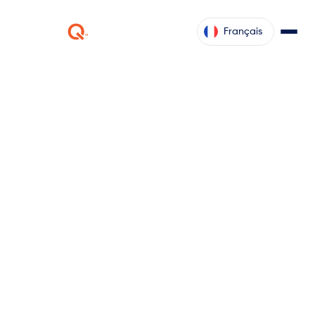
Français
ketteQ
demande
Prévoir la demande grâce à des solutions souples,
efficaces et adaptatives
Demander une démonstration
Contactez nous