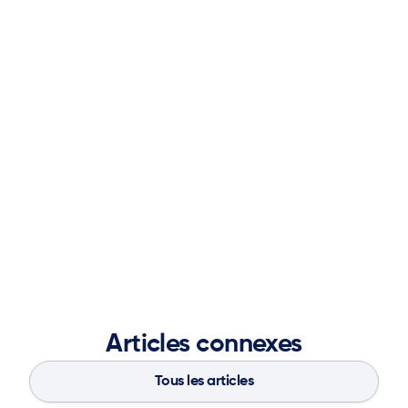
Nicole’s expertise spans brand development, content
strategy, demand generation, team leadership, and
cross-functional collaboration. She thrives on bringing
teams together, aligning marketing with business
objectives, and leveraging partnerships to deliver
impactful results. A graduate of the Ernest G. Welch
School of Art and Design at Georgia State University,
she blends creative vision with analytical insight to
strengthen brand presence, accelerate market
demand, and fuel long-term business success.
Articles connexes
Tous les articles