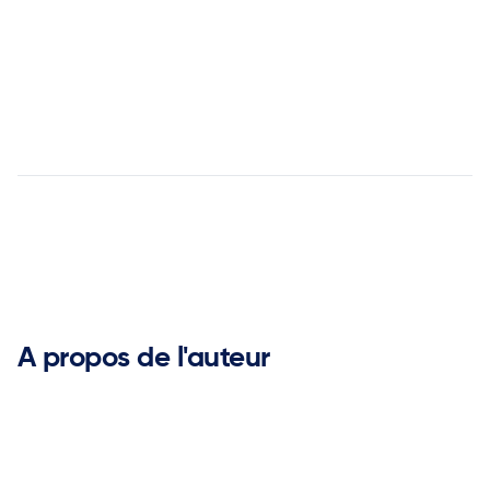
Pour les demandes de renseignements des médias:‍
Email


A propos de l'auteur