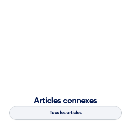
Nicole’s expertise spans brand development, content
strategy, demand generation, team leadership, and
cross-functional collaboration. She thrives on bringing
teams together, aligning marketing with business
objectives, and leveraging partnerships to deliver
impactful results. A graduate of the Ernest G. Welch
School of Art and Design at Georgia State University,
she blends creative vision with analytical insight to
strengthen brand presence, accelerate market
demand, and fuel long-term business success.
Articles connexes
Tous les articles