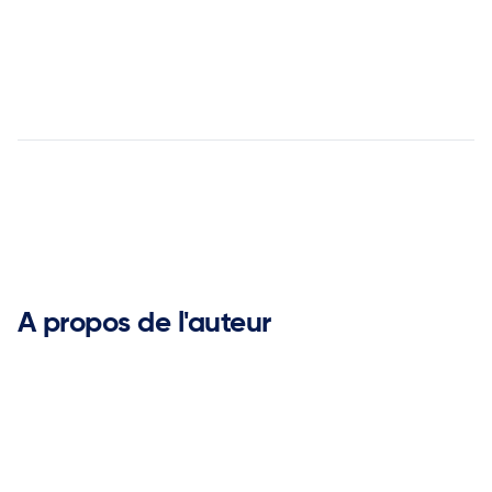
Pour en savoir plus sur l'approche
de ketteQ
contactez notre équipe


A propos de l'auteur