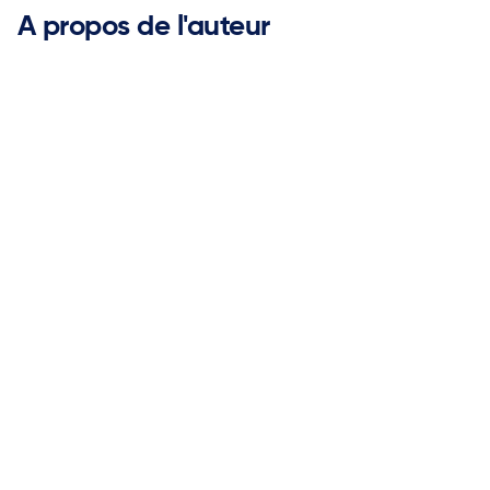
A propos de l'auteur
Rick McDonald

Président de l'EAB
Rick McDonald dirige sa propre entreprise et est