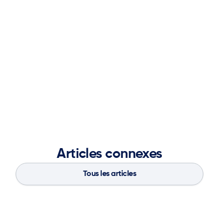
Georgia Tech Scheller College of Business et des
conseils consultatifs exécutifs de Cleo, ketteQ et
PopCapacity.com. Rick est titulaire d'une licence en
gestion industrielle du Georgia Institute of Technology,
où il a joué dans l'équipe de baseball de Georgia Tech.
Articles connexes
Tous les articles