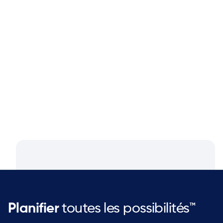
Blog
Aug 4, 2026
Closing the Supply Chain Gap: A
Q&A with Dan Luttner, Managing
Partner at NEOS by Argon & Co.
Planifier
toutes les possibilités™