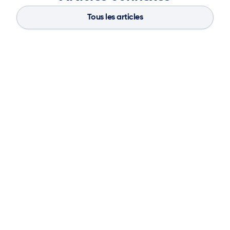
Tous les articles
Blog
Aug 4, 2026
If You Don’t Have the Basics, AI Can’t
Save Your Supply Chain